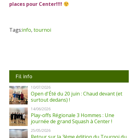
places pour Center!!!!
Tags:
info
,
tournoi
Fil info
10/07/2026
Open d'Été du 20 juin : Chaud devant (et
surtout dedans) !
14/06/2026
Play-offs Régionale 3 Hommes : Une
journée de grand Squash à Center !
25/05/2026
Retour sur la 3ème édition du Tournoi du