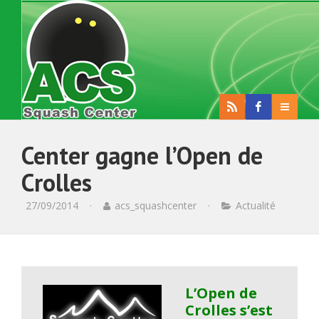
Center gagne l’Open de
Crolles
27/09/2014
·
acs_squashcenter
·
Actualité
L’Open de
Crolles s’est