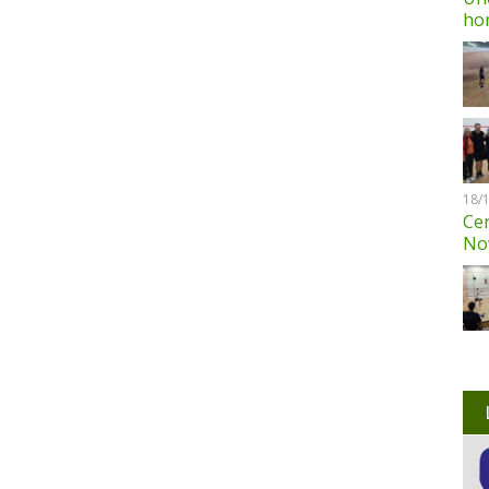
ho
18/
Cen
No