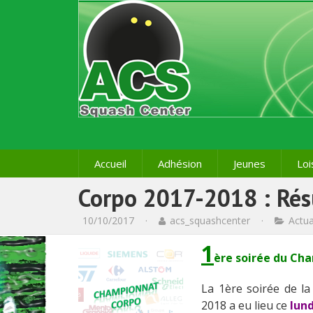
Accueil
Adhésion
Jeunes
Loi
Corpo 2017-2018 : Rés
10/10/2017
·
acs_squashcenter
·
Actua
1
ère soirée du
Cham
La 1ère soirée de l
2018 a eu lieu ce
lund