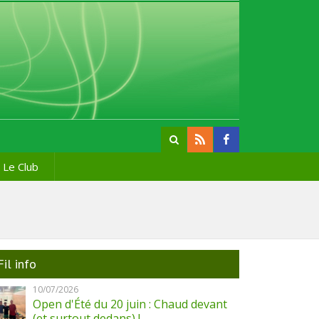
Le Club
Fil info
10/07/2026
Open d'Été du 20 juin : Chaud devant
(et surtout dedans) !