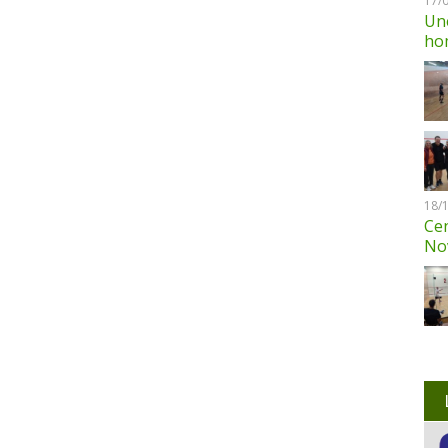
17/
Une
ho
18/
Cen
No