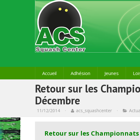
Accueil
Adhésion
Jeunes
Loi
Retour sur les Champi
Décembre
11/12/2014
·
acs_squashcenter
·
Actua
Retour sur les Championnats 