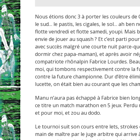
Nous étions donc 3 à porter les couleurs d
le sud… le pastis, les cigales, le sol… ah ben n
flotte vendredi et flotte samedi, youpi. Mai
envie de jouer au squash ? Et c’est parti pour
avec succès malgré une courte nuit parce-que-
dormir chez papa-maman), et après avoir né
compatriote rhônalpin Fabrice Lourdes. Bea
moi, qui tombons respectivement contre la fu
contre la future championne. Dur d’être élimi
lucette, on était bien au courant que les cham
Manu n’aura pas échappé à Fabrice bien long
ce titre un match marathon en 5 jeux. Perdu
et pour moi, et zou au dodo.
Le tournoi suit son cours entre lets, strokes 
main de maître par le juge arbitre qui arrive