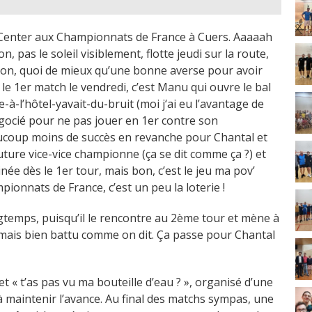
e Center aux Championnats de France à Cuers. Aaaaah
on, pas le soleil visiblement, flotte jeudi sur la route,
s bon, quoi de mieux qu’une bonne averse pour avoir
 le 1er match le vendredi, c’est Manu qui ouvre le bal
à-l’hôtel-yavait-du-bruit (moi j‘ai eu l’avantage de
gocié pour ne pas jouer en 1er contre son
ucoup moins de succès en revanche pour Chantal et
ture vice-vice championne (ça se dit comme ça ?) et
née dès le 1er tour, mais bon, c’est le jeu ma pov’
pionnats de France, c’est un peu la loterie !
temps, puisqu’il le rencontre au 2ème tour et mène à
 mais bien battu comme on dit. Ça passe pour Chantal
et « t’as pas vu ma bouteille d’eau ? », organisé d’une
 à maintenir l’avance. Au final des matchs sympas, une