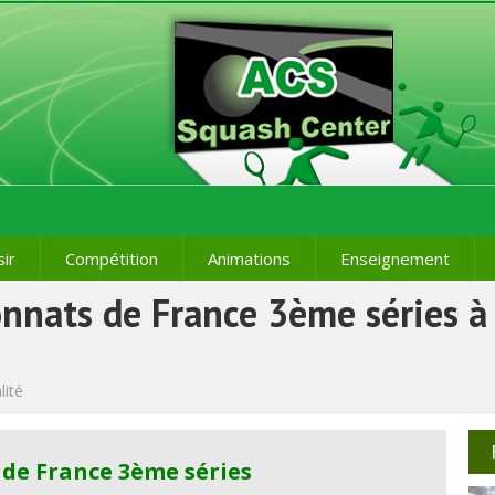
sir
Compétition
Animations
Enseignement
onnats de France 3ème séries à
lité
de France 3ème séries