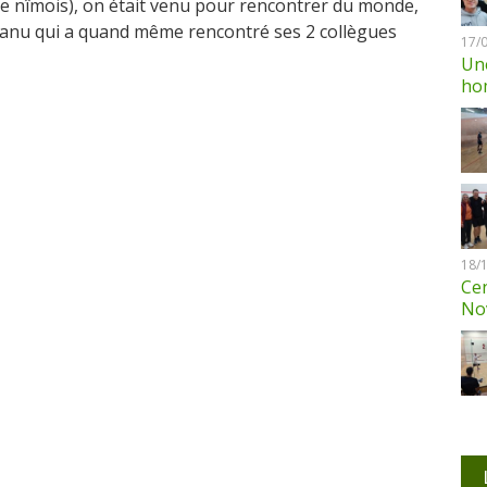
le nîmois), on était venu pour rencontrer du monde,
 Manu qui a quand même rencontré ses 2 collègues
17/
Une
ho
18/
Cen
No