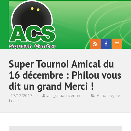
Super Tournoi Amical du
16 décembre : Philou vous
dit un grand Merci !
17/12/2017
·
acs_squashcenter
·
Actualité
,
Le
Loisir