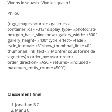
Vivons le squash ! Vive le squash !
Philou
[ngg_images source= »galleries »
container_ids= »312″ display_type= »photocrati-
nextgen_basic_slideshow » gallery_width= »600″
gallery_height= »400″ cycle_effect= »fade »
cycle_interval= »5″ show_thumbnail_link= »0″
thumbnail_link_text= »[Montrer sous forme de
vignettes] » order_by= »sortorder »
order_direction= »ASC » returns= »included »
maximum_entity_count= »500″]
Classement final
Jonathan B.G.
Manu C.