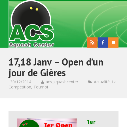
17,18 Janv – Open d’un
jour de Gières
30/12/2014
·
acs_squashcenter
·
Actualité
,
La
Compétition
,
Tournoi
1er