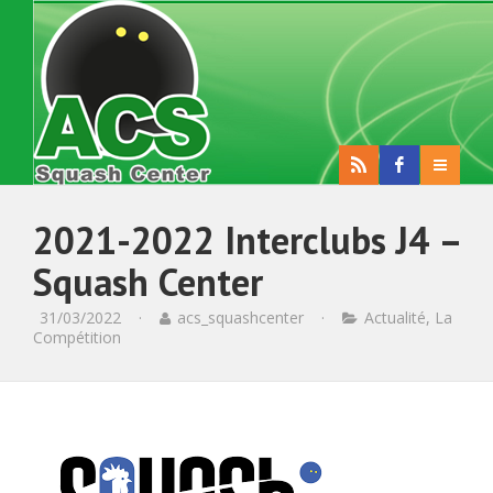
2021-2022 Interclubs J4 –
Squash Center
31/03/2022
·
acs_squashcenter
·
Actualité
,
La
Compétition