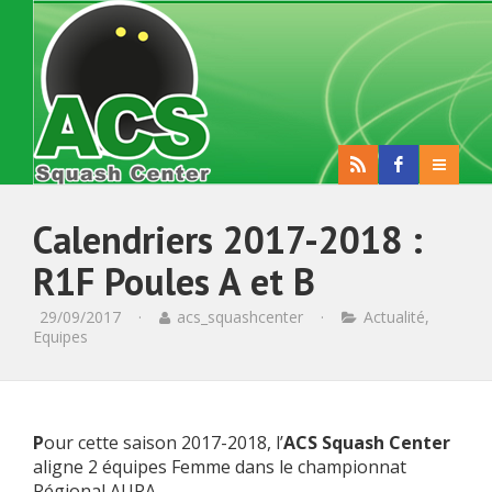
Calendriers 2017-2018 :
R1F Poules A et B
29/09/2017
·
acs_squashcenter
·
Actualité
,
Equipes
P
our cette saison 2017-2018, l’
ACS Squash Center
aligne 2 équipes Femme dans le championnat
Régional AURA.