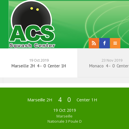
19 Oct 2019
23 Nov 2019
Marseille 2H
4
-
0
Center 1H
Monaco
4
-
0
Center
4
0
Marseille 2H
Center 1H
19 Oct 2019
Marseille
Nationale 3 Poule D