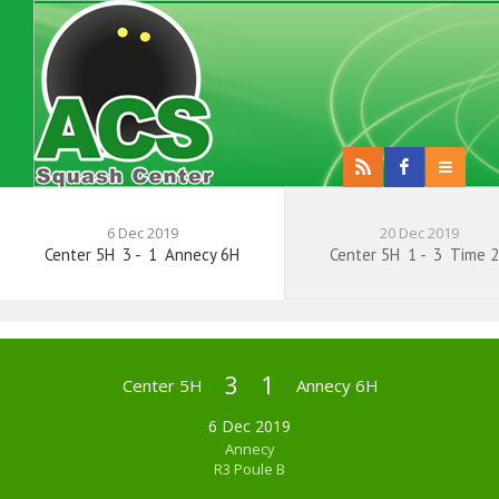
6 Dec 2019
20 Dec 2019
Center 5H
3
-
1
Annecy 6H
Center 5H
1
-
3
Time 
3
1
Center 5H
Annecy 6H
6 Dec 2019
Annecy
R3 Poule B