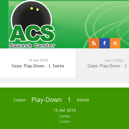
15 Avr 2019
Lun 13 Mai
Corpo
Play-Down
-
1
Soirée
Corpo
Play-Down
-
2
Play-Down
1
Corpo
Soirée
15 Avr 2019
Center
Corpo