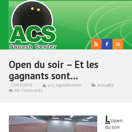
Open du soir – Et les
gagnants sont…
13/03/2016
·
acs_squashcenter
·
Actualité
·
No Comments
L
‘open
du soir