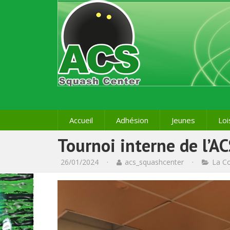
Accueil
Adhésion
Jeunes
Loi
Tournoi interne de l’AC
26/01/2024
·
acs_squashcenter
·
La C