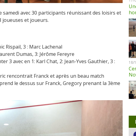
17/
Une
ho
ce samedi avec 30 participants réunissant des loisirs et
8 joueuses et joueurs.
ïc Rispail, 3 : Marc Lachenal
 Laurent Dumas, 3: Jérôme Fereyre
er 3 avec en 1: Karl Chat, 2: Jean-Yves Gauthier, 3 :
18/
Cen
No
Eric rencontrait Franck et après un beau match
i prend le dessus sur Franck, Gregory prenant la 3ème