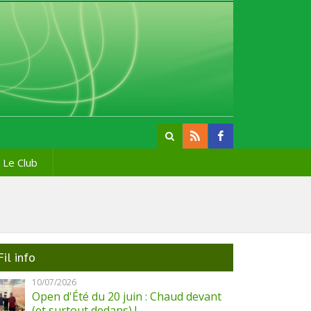
Le Club
Fil info
10/07/2026
Open d'Été du 20 juin : Chaud devant
(et surtout dedans) !