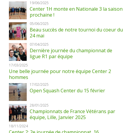
19/06/2025
Center 1H monte en Nationale 3 la saison
prochaine !
05/06/2025
Beau succès de notre tournoi du coeur du
24 mai
07/04/2025
Dernière journée du championnat de
ligue R1 par équipe
17/03/2025
Une belle journée pour notre équipe Center 2
hommes
17/02/2025
Open Squash Center du 15 février
28/01/2025
Championnats de France Vétérans par
équipe, Lille, Janvier 2025
18/11/2024
Center 2: 2e journée de championnat, 16