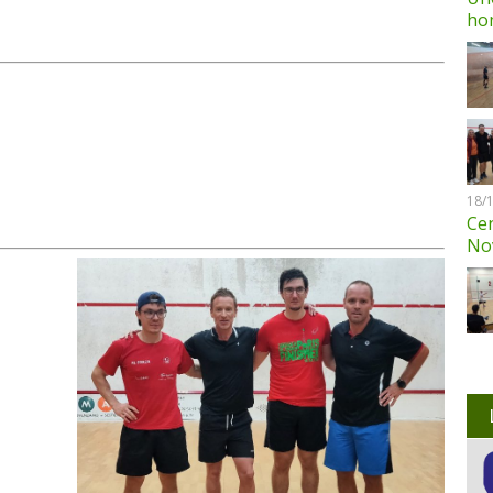
ho
18/
Cen
No