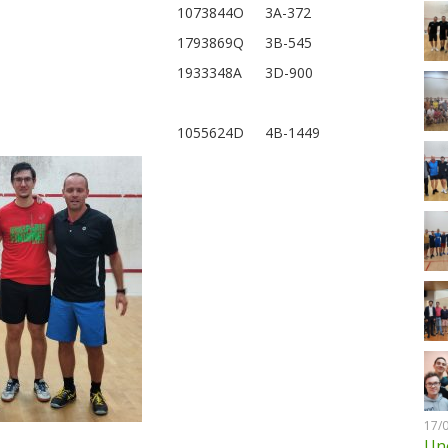
1073844O
3A-372
1793869Q
3B-545
1933348A
3D-900
1055624D
4B-1449
17/
Une