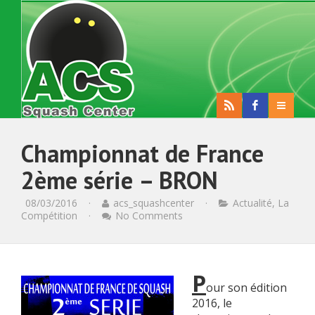
Championnat de France
2ème série – BRON
08/03/2016
·
acs_squashcenter
·
Actualité
,
La
Compétition
·
No Comments
P
our son édition
2016, le