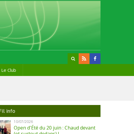
Le Club
Fil info
10/07/2026
Open d'Été du 20 juin : Chaud devant
(et surtout dedans) !