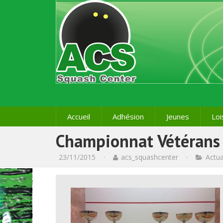
Accueil
Adhésion
Jeunes
Loi
Championnat Vétérans 
23/11/2015
·
acs_squashcenter
·
Actua