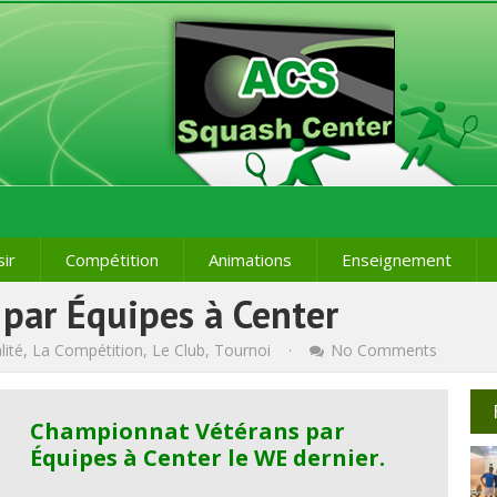
sir
Compétition
Animations
Enseignement
par Équipes à Center
lité
,
La Compétition
,
Le Club
,
Tournoi
·
No Comments
Championnat Vétérans par
Équipes à Center le WE dernier.