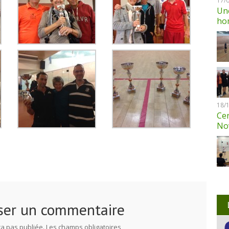
17/
Une
ho
18/
Cen
No
ser un commentaire
a pas publiée.
Les champs obligatoires