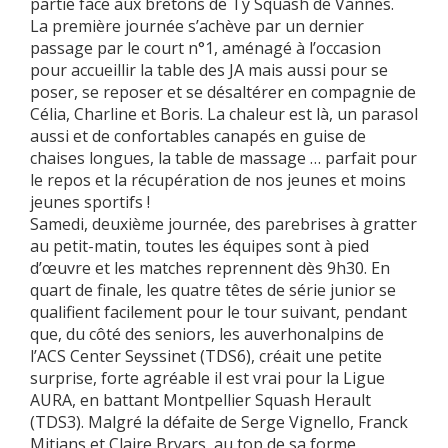
partie face aux bretons de Ty Squash de Vannes.
La première journée s’achève par un dernier
passage par le court n°1, aménagé à l’occasion
pour accueillir la table des JA mais aussi pour se
poser, se reposer et se désaltérer en compagnie de
Célia, Charline et Boris. La chaleur est là, un parasol
aussi et de confortables canapés en guise de
chaises longues, la table de massage … parfait pour
le repos et la récupération de nos jeunes et moins
jeunes sportifs !
Samedi, deuxième journée, des parebrises à gratter
au petit-matin, toutes les équipes sont à pied
d’œuvre et les matches reprennent dès 9h30. En
quart de finale, les quatre têtes de série junior se
qualifient facilement pour le tour suivant, pendant
que, du côté des seniors, les auverhonalpins de
l’ACS Center Seyssinet (TDS6), créait une petite
surprise, forte agréable il est vrai pour la Ligue
AURA, en battant Montpellier Squash Herault
(TDS3). Malgré la défaite de Serge Vignello, Franck
Mitjans et Claire Bryars, au top de sa forme,