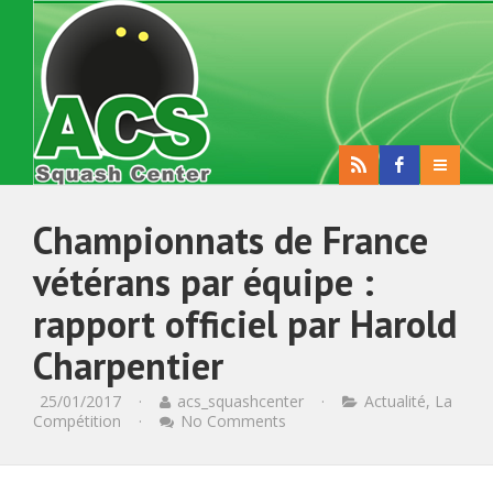
Championnats de France
vétérans par équipe :
rapport officiel par Harold
Charpentier
25/01/2017
·
acs_squashcenter
·
Actualité
,
La
Compétition
·
No Comments