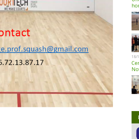
ho
18/
Cen
No