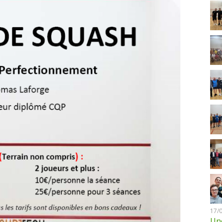
17/
Une