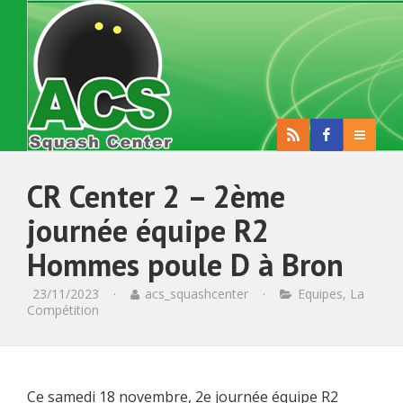
CR Center 2 – 2ème
journée équipe R2
Hommes poule D à Bron
23/11/2023
·
acs_squashcenter
·
Equipes
,
La
Compétition
Ce samedi 18 novembre, 2e journée équipe R2