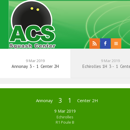
9 Mar 2019
9 Mar 2019
Annonay
3
-
1
Center 2H
Echirolles 1H
3
-
1
Cente
3
1
Annonay
Center 2H
9 Mar 2019
Echirolles
R1 Poule B