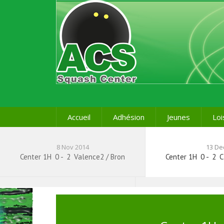
Accueil
Adhésion
Jeunes
Loi
8 Nov 2014
13 De
Center 1H
0
-
2
Valence2 / Bron
Center 1H
0
-
2
C
11 Avril 2015
Center 1H
0
-
2
Challes / Aix