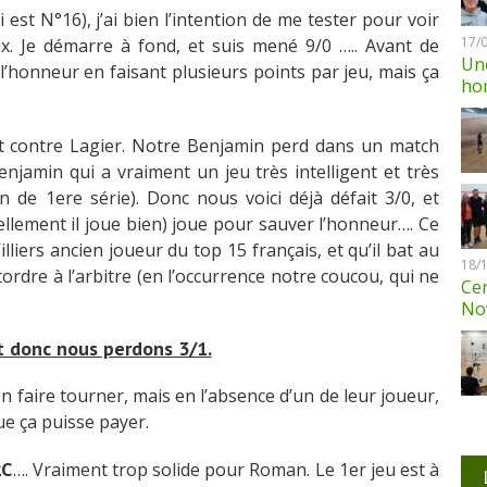
 est N°16), j’ai bien l’intention de me tester pour voir
17/
eux. Je démarre à fond, et suis mené 9/0 ….. Avant de
Une
’honneur en faisant plusieurs points par jeu, mais ça
ho
t contre Lagier. Notre Benjamin perd dans un match
njamin qui a vraiment un jeu très intelligent et très
n de 1ere série). Donc nous voici déjà défait 3/0, et
ellement il joue bien) joue pour sauver l’honneur…. Ce
illiers ancien joueur du top 15 français, et qu’il bat au
18/
rdre à l’arbitre (en l’occurrence notre coucou, qui ne
Cen
No
t donc nous perdons 3/1.
en faire tourner, mais en l’absence d’un de leur joueur,
e ça puisse payer.
2C
…. Vraiment trop solide pour Roman. Le 1er jeu est à