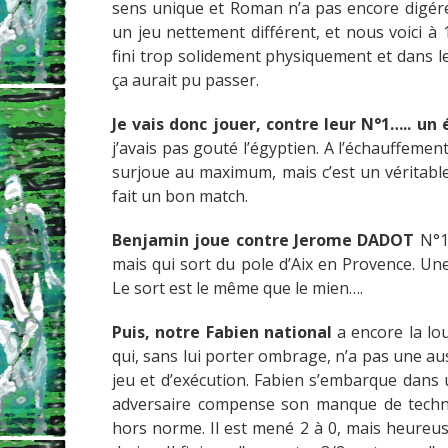
sens unique et Roman n’a pas encore digére
un jeu nettement différent, et nous voici à
fini trop solidement physiquement et dans l
ça aurait pu passer.
Je vais donc jouer, contre leur N°1….. un
j’avais pas gouté l’égyptien. A l’échauffement, 
surjoue au maximum, mais c’est un véritable 
fait un bon match.
Benjamin joue contre Jerome DADOT
N°12
mais qui sort du pole d’Aix en Provence. Une 
Le sort est le même que le mien….
Puis, notre Fabien national
a encore la lo
qui, sans lui porter ombrage, n’a pas une au
jeu et d’exécution. Fabien s’embarque dans 
adversaire compense son manque de techni
hors norme. Il est mené 2 à 0, mais heureuse