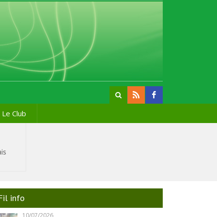
Le Club
is
Fil info
10/07/2026