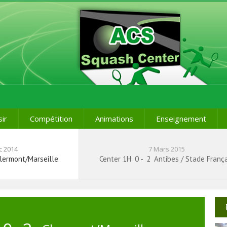
sir
Compétition
Animations
Enseignement
c 2014
7 Mars 2015
lermont/Marseille
Center 1H
0
-
2
Antibes / Stade França