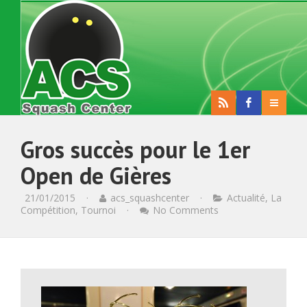
Gros succès pour le 1er
Open de Gières
21/01/2015
·
acs_squashcenter
·
Actualité
,
La
Compétition
,
Tournoi
·
No Comments