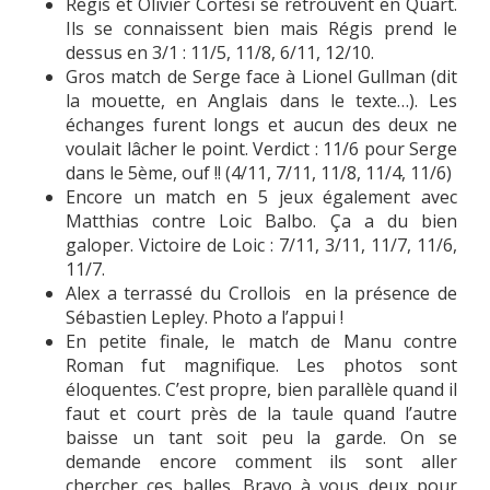
Regis et Olivier Cortesi se retrouvent en Quart.
Ils se connaissent bien mais Régis prend le
dessus en 3/1 : 11/5, 11/8, 6/11, 12/10.
Gros match de Serge face à Lionel Gullman (dit
la mouette, en Anglais dans le texte…). Les
échanges furent longs et aucun des deux ne
voulait lâcher le point. Verdict : 11/6 pour Serge
dans le 5ème, ouf !! (4/11, 7/11, 11/8, 11/4, 11/6)
Encore un match en 5 jeux également avec
Matthias contre Loic Balbo. Ça a du bien
galoper. Victoire de Loic : 7/11, 3/11, 11/7, 11/6,
11/7.
Alex a terrassé du Crollois en la présence de
Sébastien Lepley. Photo a l’appui !
En petite finale, le match de Manu contre
Roman fut magnifique. Les photos sont
éloquentes. C’est propre, bien parallèle quand il
faut et court près de la taule quand l’autre
baisse un tant soit peu la garde. On se
demande encore comment ils sont aller
chercher ces balles. Bravo à vous deux pour