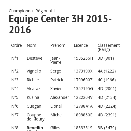
Championnat Régional 1
Equipe Center 3H 2015-
2016
Ordre
Nom
Prénom
Licence
Classement
(Rang)
N°1
Desteve
Jean-
1535256H
3D (801)
Pierre
N°2
Vignello
Serge
1373190X
4A (1222)
N°3
Richier
Patrick
1709600Z
4C (1966)
N°4
Alcaraz
Xavier
1357195G
4D (2001)
N°5
Kusina
Alexander
1222204V
4D (2134)
N°6
Guegan
Lionel
1278841A
4D (2224)
N°7
Couppe
Michel
1808860E
4D (2391)
de Kloury
N°8
Revellin
Gilles
1833351S
5B (3479)