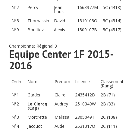
N°7
Percy
Jean-
1663377M
5C (4418)
Louis
N°8
Thomassin
David
1510108O
5C (4514)
N°9
Bouilliez
Alexis
1509107B
5C (4517)
Championnat Régional 3
Equipe Center 1F 2015-
2016
Ordre
Nom
Prénom
Licence
Classement
(Rang)
N°1
Garden
Claire
2435412D
2B (71)
N°2
Le Clercq
Audrey
2510349W
2B (83)
(Cap)
N°3
Morcrette
Melissa
2805049T
2C (108)
N°4
Jacquot
Aude
2631317O
2C (111)