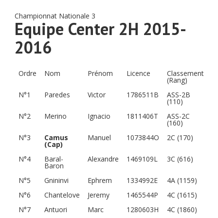
Championnat Nationale 3
Equipe Center 2H 2015-
2016
Ordre
Nom
Prénom
Licence
Classement
(Rang)
N°1
Paredes
Victor
1786511B
ASS-2B
(110)
N°2
Merino
Ignacio
1811406T
ASS-2C
(160)
N°3
Camus
Manuel
1073844O
2C (170)
(Cap)
N°4
Baral-
Alexandre
1469109L
3C (616)
Baron
N°5
Gnininvi
Ephrem
1334992E
4A (1159)
N°6
Chantelove
Jeremy
1465544P
4C (1615)
N°7
Antuori
Marc
1280603H
4C (1860)