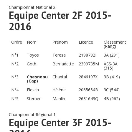
Championnat National 2
Equipe Center 2F 2015-
2016
Ordre
Nom
Prénom
Licence
Classement
(Rang)
N°1
Toyos
Teresa
2198782I
3A (291)
N°2
Goth
Bernadette
2399735M
ASS-3A
(315)
N°3
Chesneau
Chantal
2846197X
3B (419)
(Cap)
N°4
Flesch
Hélène
2065654B
3C (544)
N°5
Sterner
Manlin
2631643Q
4B (962)
Championnat Régional 1
Equipe Center 3F 2015-