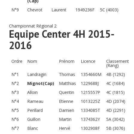
(Cap)
N°9
Chevrot
Laurent
1949236F
5C (4003)
Championnat Régional 2
Equipe Center 4H 2015-
2016
Ordre
Nom
Prénom
Licence
Classement
(Rang)
N°1
Landragin
Thomas
1354660M
4B (1292)
N°2
Mignot(Cap)
Matthias
1229688J
4C (1684)
N°3
Alloin
Quentin
1215557P
4C (1815)
N°4
Rameau
Etienne
1013225Z
4D (2074)
N°5
Perillard
Damien
1334085T
4D (2291)
N°6
Guillon
Martin
1374362Y
5A (3042)
N°7
Blanc
Hervé
1302908F
5B (3076)