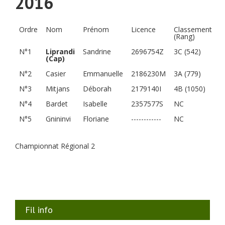
2016
Ordre
Nom
Prénom
Licence
Classement
(Rang)
N°1
Liprandi
Sandrine
2696754Z
3C (542)
(Cap)
N°2
Casier
Emmanuelle
2186230M
3A (779)
N°3
Mitjans
Déborah
2179140I
4B (1050)
N°4
Bardet
Isabelle
2357577S
NC
N°5
Gnininvi
Floriane
------------
NC
Championnat Régional 2
Fil info