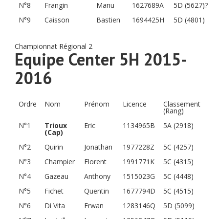
N°8
Frangin
Manu
1627689A
5D (5627)?
N°9
Caisson
Bastien
1694425H
5D (4801)
Championnat Régional 2
Equipe Center 5H 2015-
2016
Ordre
Nom
Prénom
Licence
Classement
(Rang)
N°1
Trioux
Eric
1134965B
5A (2918)
(Cap)
N°2
Quirin
Jonathan
1977228Z
5C (4257)
N°3
Champier
Florent
1991771K
5C (4315)
N°4
Gazeau
Anthony
1515023G
5C (4448)
N°5
Fichet
Quentin
1677794D
5C (4515)
N°6
Di Vita
Erwan
1283146Q
5D (5099)