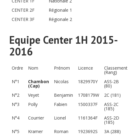
CENTER 1F
Nationale 2
CENTER 2F
Régionale 1
CENTER 3F
Régionale 2
Equipe Center 1H 2015-
2016
Ordre
Nom
Prénom
Licence
Classement
(Rang)
N°1
Chambon
Nicolas
1829970Y
ASS-2B
(Cap)
(80)
N°2
Veyet
Benjamin
1708179W
2C (181)
N°3
Polly
Fabien
1500337F
ASS-2C
(185)
N°4
Courrier
Lionel
1161364F
ASS-2D
(185)
N°5
Kramer
Roman
1923692S
3A (288)