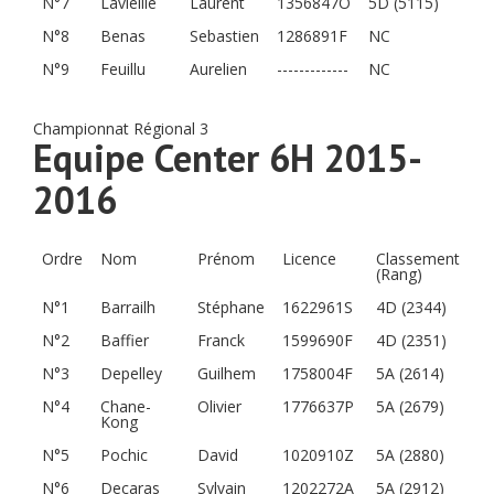
N°7
Lavieille
Laurent
1356847O
5D (5115)
N°8
Benas
Sebastien
1286891F
NC
N°9
Feuillu
Aurelien
-------------
NC
Championnat Régional 3
Equipe Center 6H 2015-
2016
Ordre
Nom
Prénom
Licence
Classement
(Rang)
N°1
Barrailh
Stéphane
1622961S
4D (2344)
N°2
Baffier
Franck
1599690F
4D (2351)
N°3
Depelley
Guilhem
1758004F
5A (2614)
N°4
Chane-
Olivier
1776637P
5A (2679)
Kong
N°5
Pochic
David
1020910Z
5A (2880)
N°6
Decaras
Sylvain
1202272A
5A (2912)