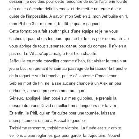
dessein, je décidais pour cette rencontre de sortir l’artillerie lourde
afin de les éteindre définitivement et de mettre un terme à leur
quête de l’impossible. A savoir mon Seb en 1, mon Jeffouille en 4,
mon Phil en 3 et moi en 2, tel fût le quarté gagnant.
Cette formation a fait souffrir plus d’une équipe et je ne vous
cacherais pas, chers lecteurs, que ce fût le cas pour ce match. Je
vous abrège de tout suspense, car au bout du compte, il n’y en a
pas eu. Le WhatsApp a malgré tout bien chauffé.
Jeffouille en mode rotweiller comme d’hab, fait visiter le terrain au
jeune Luc, en prenant le soin au passage de lui tatouer la tranche
de la raquette sur la tronche, petite délicatesse Comesienne.
Seb en mort de fin, ne laisse aucune chance à un Alex un peu
enrhumé, au sens propre comme au figuré.
Sérieux, appliqué, bien posé sur mes guiboles, je prenais la
mesure du grand David en collant mes longueurs sur la vitre;
Et enfin, le Phil, qui en fût quitte pour une tournée, laissant
subrepticement un jeu à Pascal le gaucher.
Troisième rencontre, troisième victoire. La fusée est sur orbite.
veillons à bien régler les gaz pour garder la trajectoire. Nouvel