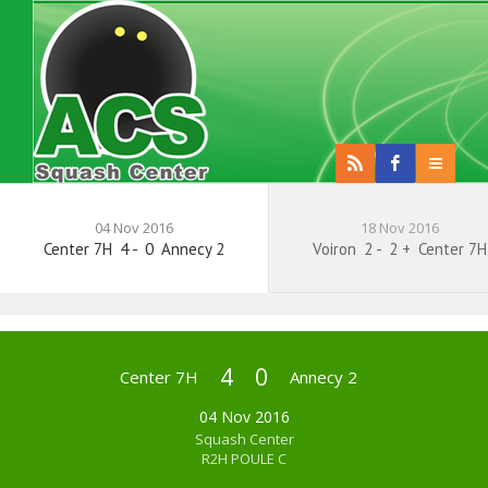
04 Nov 2016
18 Nov 2016
Center 7H
4
-
0
Annecy 2
Voiron
2
-
2 +
Center 7H
4
0
Center 7H
Annecy 2
04 Nov 2016
Squash Center
R2H POULE C