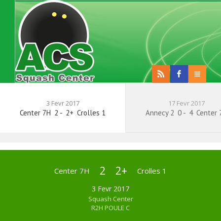
3 Fevr 2017
17 Fevr 2017
Center 7H
2
-
2+
Crolles 1
Annecy 2
0
-
4
Center 
2
2+
Center 7H
Crolles 1
3 Fevr 2017
Squash Center
R2H POULE C