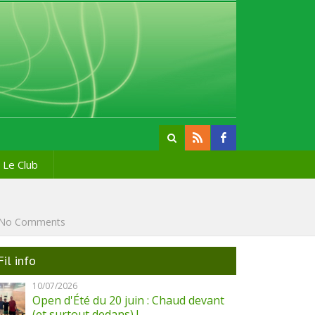
Le Club
No Comments
Fil info
10/07/2026
Open d'Été du 20 juin : Chaud devant
(et surtout dedans) !