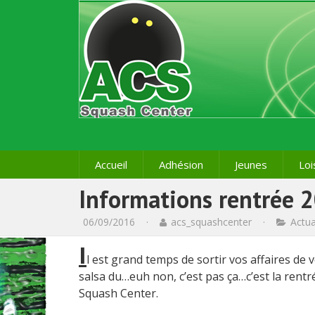
Accueil
Adhésion
Jeunes
Loi
Informations rentrée 
06/09/2016
·
acs_squashcenter
·
Actua
I
l est grand temps de sortir vos affaires de vo
salsa du…euh non, c’est pas ça…c’est la rentr
Squash Center.