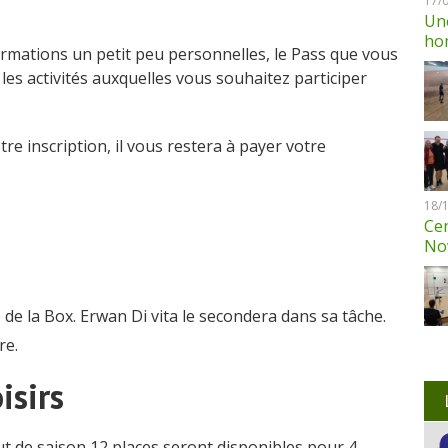
17/
Une
ho
ormations un petit peu personnelles, le Pass que vous
 les activités auxquelles vous souhaitez participer
tre inscription, il vous restera à payer votre
18/
Cen
No
de la Box. Erwan Di vita le secondera dans sa tâche.
re.
isirs
ut de saison 12 places seront disponibles pour 4