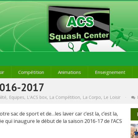
sir
Compétition
Animations
Enseignement
2016-2017
lité
,
Equipes
,
L'ACS box
,
La Compétition
,
La Corpo
,
Le Loisir
·
tre sac de sport et de…les laver car c’est la, c’est la,
ée qui inaugure le début de la saison 2016-17 de l’ACS