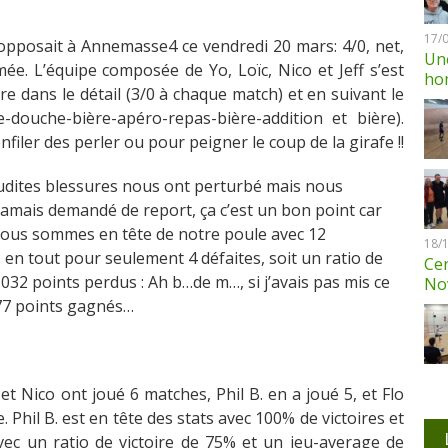
17/
opposait à Annemasse4 ce vendredi 20 mars: 4/0, net,
Une
e. L’équipe composée de Yo, Loïc, Nico et Jeff s’est
ho
ire dans le détail (3/0 à chaque match) et en suivant le
-douche-bière-apéro-repas-bière-addition et bière).
iler des perler ou pour peigner le coup de la girafe !!
audites blessures nous ont perturbé mais nous
s jamais demandé de report, ça c’est un bon point car
 Nous sommes en tête de notre poule avec 12
18/
 en tout pour seulement 4 défaites, soit un ratio de
Cen
032 points perdus : Ah b…de m…, si j’avais pas mis ce
No
677 points gagnés…
i et Nico ont joué 6 matches, Phil B. en a joué 5, et Flo
 Phil B. est en tête des stats avec 100% de victoires et
vec un ratio de victoire de 75% et un jeu-average de