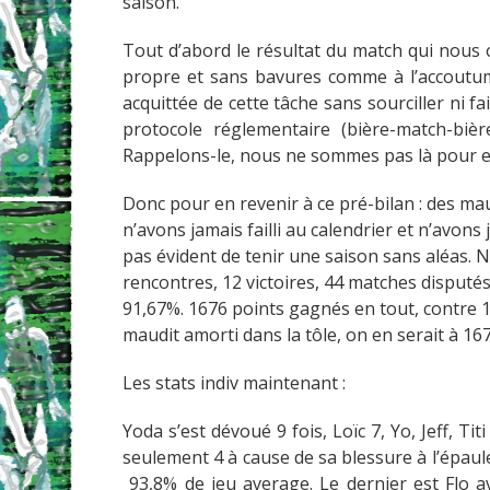
saison.
Tout d’abord le résultat du match qui nous 
propre et sans bavures comme à l’accoutumé
acquittée de cette tâche sans sourciller ni fa
protocole réglementaire (bière-match-bière
Rappelons-le, nous ne sommes pas là pour enf
Donc pour en revenir à ce pré-bilan : des m
n’avons jamais failli au calendrier et n’avon
pas évident de tenir une saison sans aléas.
rencontres, 12 victoires, 44 matches disputés
91,67%. 1676 points gagnés en tout, contre 1
maudit amorti dans la tôle, on en serait à 1
Les stats indiv maintenant :
Yoda s’est dévoué 9 fois, Loïc 7, Yo, Jeff, Tit
seulement 4 à cause de sa blessure à l’épaule.
93,8% de jeu average. Le dernier est Flo a