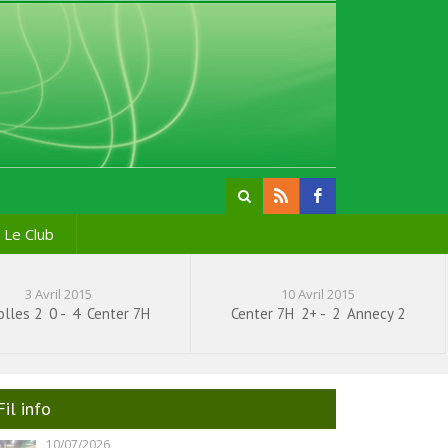
Le Club
3 Avril 2015
10 Avril 2015
olles 2
0
-
4
Center 7H
Center 7H
2+
-
2
Annecy 2
Fil info
10/07/2026