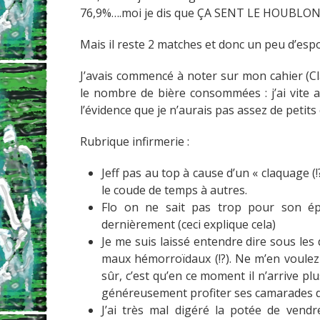
76,9%….moi je dis que ÇA SENT LE HOUBLON 
Mais il reste 2 matches et donc un peu d’espo
J’avais commencé à noter sur mon cahier (Cl
le nombre de bière consommées : j’ai vite ar
l’évidence que je n’aurais pas assez de petits
Rubrique infirmerie :
Jeff pas au top à cause d’un « claquage (
le coude de temps à autres.
Flo on ne sait pas trop pour son épa
dernièrement (ceci explique cela)
Je me suis laissé entendre dire sous les
maux hémorroïdaux (!?). Ne m’en voulez pa
sûr, c’est qu’en ce moment il n’arrive pl
généreusement profiter ses camarades de
J’ai très mal digéré la potée de vendre