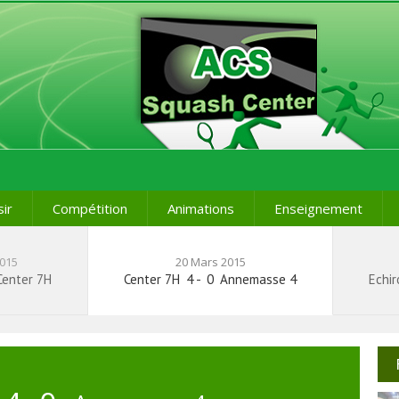
sir
Compétition
Animations
Enseignement
2015
20 Mars 2015
enter 7H
Center 7H
4
-
0
Annemasse 4
Echir