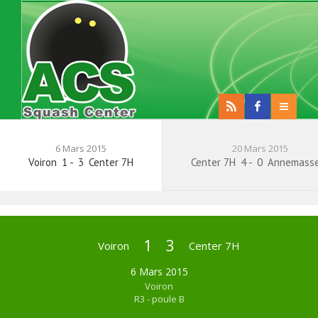
6 Mars 2015
20 Mars 2015
Voiron
1
-
3
Center 7H
Center 7H
4
-
0
Annemasse
1
3
Voiron
Center 7H
6 Mars 2015
Voiron
R3 - poule B