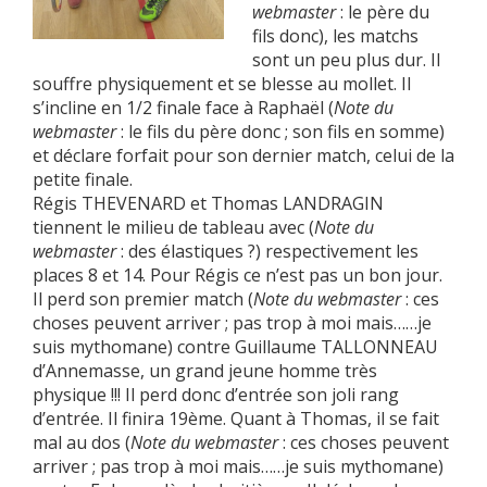
webmaster
: le père du
fils donc), les matchs
sont un peu plus dur. Il
souffre physiquement et se blesse au mollet. Il
s’incline en 1/2 finale face à Raphaël (
Note du
webmaster
: le fils du père donc ; son fils en somme)
et déclare forfait pour son dernier match, celui de la
petite finale.
Régis THEVENARD et Thomas LANDRAGIN
tiennent le milieu de tableau avec (
Note du
webmaster
: des élastiques ?) respectivement les
places 8 et 14. Pour Régis ce n’est pas un bon jour.
Il perd son premier match (
Note du webmaster
: ces
choses peuvent arriver ; pas trop à moi mais……je
suis mythomane) contre Guillaume TALLONNEAU
d’Annemasse, un grand jeune homme très
physique !!! Il perd donc d’entrée son joli rang
d’entrée. Il finira 19ème. Quant à Thomas, il se fait
mal au dos (
Note du webmaster
: ces choses peuvent
arriver ; pas trop à moi mais……je suis mythomane)