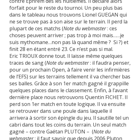
contre Ephrem dès les huitièmes. Il déclare alors
forfait pour le reste du tournoi. Un peu plus bas
dans le tableau nous trouvons Lionel GUEGAN qui
ne se trouve pas à son aise sur le terrain. Il perd la
plupart de ces matchs (
Note du webmaster
: ces
choses peuvent arriver ; pas trop à moi mais……je
suis mythomane…non pas là quand même ? Si ?) et
finit 28 en étant entré 23. Ce n’est pas si mal.
Eric TRIOUX donne tout. Il laisse même quelques
traces de sang (
Note du webmaster
: il faudra penser,
pour un prochain Open, à faire venir les infirmières
de l’EFS) sur les terrains tellement il va chercher bas
ses balles. Grâce à son 1er match gagné il grappille
quelques places dans le classement. Enfin, à l’avant
dernière place nous retrouvons Quentin FICHET. Il
perd son 1er match en toute logique. Il va ensuite
se retrouver dans une poule dans laquelle il
arrivera à sortir son épingle du jeu. Il sautille tel un
cabri dans tout les coins du terrain. Un seul match
gagné – contre Gaétan PLUTON – (
Note du
webmaster
: il faut savoir que depuis 2006 Pluton