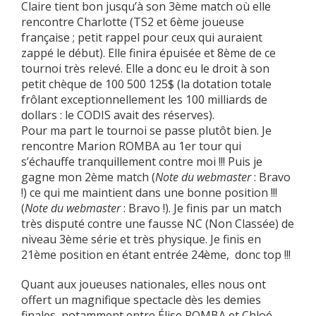
Claire tient bon jusqu’à son 3ème match où elle
rencontre Charlotte (TS2 et 6ème joueuse
française ; petit rappel pour ceux qui auraient
zappé le début). Elle finira épuisée et 8ème de ce
tournoi très relevé. Elle a donc eu le droit à son
petit chèque de 100 500 125$ (la dotation totale
frôlant exceptionnellement les 100 milliards de
dollars : le CODIS avait des réserves).
Pour ma part le tournoi se passe plutôt bien. Je
rencontre Marion ROMBA au 1er tour qui
s’échauffe tranquillement contre moi !!! Puis je
gagne mon 2ème match (
Note du webmaster
: Bravo
!) ce qui me maintient dans une bonne position !!!
(
Note du webmaster
: Bravo !). Je finis par un match
très disputé contre une fausse NC (Non Classée) de
niveau 3ème série et très physique. Je finis en
21ème position en étant entrée 24ème, donc top !!!
Quant aux joueuses nationales, elles nous ont
offert un magnifique spectacle dès les demies
finales, notamment entre Élise ROMBA et Chloé