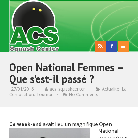
Open National Femmes –
Que s’est-il passé ?
27/01/2016
·
acs_squashcenter
·
Actualité
,
La
Compétition
,
Tournoi
·
No Comments
Ce week-end
avait li
eu un magnifique Open
National
organisé par