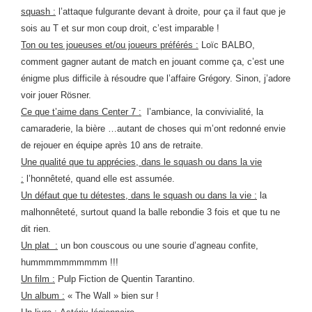
squash :
l’attaque fulgurante devant à droite, pour ça il faut que je
sois au T et sur mon coup droit, c’est imparable !
Ton ou tes joueuses et/ou joueurs préférés :
Loïc BALBO,
comment gagner autant de match en jouant comme ça, c’est une
énigme plus difficile à résoudre que l’affaire Grégory. Sinon, j’adore
voir jouer Rösner.
Ce que t’aime dans Center 7 :
l’ambiance, la convivialité, la
camaraderie, la bière …autant de choses qui m’ont redonné envie
de rejouer en équipe après 10 ans de retraite.
Une qualité que tu apprécies, dans le squash ou dans la vie
:
l’honnêteté, quand elle est assumée.
Un défaut que tu détestes, dans le squash ou dans la vie :
la
malhonnêteté, surtout quand la balle rebondie 3 fois et que tu ne
dit rien.
Un plat :
un bon couscous ou une sourie d’agneau confite,
hummmmmmmmmm !!!
Un film :
Pulp Fiction de Quentin Tarantino.
Un album :
« The Wall » bien sur !