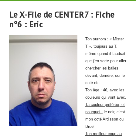
Le X-File de CENTER7 :
Fiche
n°6 : Eric
Ton surnom :
« Mister
T », toujours au T,
même quand il faudrait
que j’en sorte pour aller
chercher les balles
devant, derrière, sur le
coté etc…
Ton âge :
46, avec les
douleurs qui vont avec.
Ta couleur préférée, et
pourquoi :
le noir, c’est
mon coté Ardisson ou
Bruel.
Ton meilleur coup au