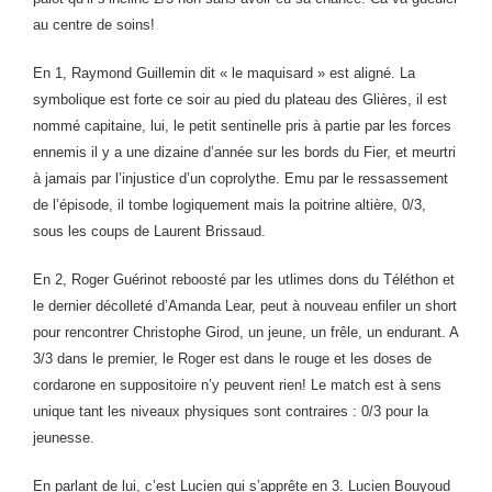
au centre de soins!
En 1, Raymond Guillemin dit « le maquisard » est aligné. La
symbolique est forte ce soir au pied du plateau des Glières, il est
nommé capitaine, lui, le petit sentinelle pris à partie par les forces
ennemis il y a une dizaine d’année sur les bords du Fier, et meurtri
à jamais par l’injustice d’un coprolythe. Emu par le ressassement
de l’épisode, il tombe logiquement mais la poitrine altière, 0/3,
sous les coups de Laurent Brissaud.
En 2, Roger Guérinot reboosté par les utlimes dons du Téléthon et
le dernier décolleté d’Amanda Lear, peut à nouveau enfiler un short
pour rencontrer Christophe Girod, un jeune, un frêle, un endurant. A
3/3 dans le premier, le Roger est dans le rouge et les doses de
cordarone en suppositoire n’y peuvent rien! Le match est à sens
unique tant les niveaux physiques sont contraires : 0/3 pour la
jeunesse.
En parlant de lui, c’est Lucien qui s’apprête en 3. Lucien Bouyoud