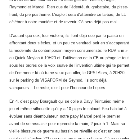
Raymond et Marcel. Rien que de l’édenté, du grabataire, du pisse-
froid, du pré posthume. L’exploit sera d’atteindre ce là-bas, de LE
célébrer à notre manière et de revenir. Cà sera déjà pas mal.
D’autant que eux, leur victoire, ils l’ont déjà eue par le passé en
affrontant deux siècles, et un peu ce vendredi soir en s’accaparant
la modernité du contemporain moyen consumériste: le RDV « in »
au Quick Meylan à 19H20 et l’utilisation de la CB au péage le tout
sous les ordres de la voix suave de l’invention ultime qui te permet
de t’emmener là où tu ne veux pas aller, le GPS! Alors, à 20H20,
sur le parking du VISAFORM de Seynod, ils sont déjà
vainqueurs… Le reste, c’est pour l’honneur de Lepers.
En 4, c’est papy Bourgault qui se colle à Davy Teinturier, même
jeu et même silhouette qu’il y a 10 piges le salaud! Peu habitué à
évoluer sans déambulateur, notre papy Marcel perd le premier
avant de se ressaisir pour reprendre la main, 2 jeux à 1. Mais sa
vieille blessure de guerre au bassin se réveille et c’est un peu
palot qu’il s’incline 2/3 non sans avoir eu sa chance. Cà va gueuler