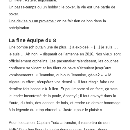
Un livre :
Astérix légionnaire.
Un passe-temps ou un hobby :
le poker, la vie est une partie de
poker.
Une devise ou un proverbe :
on ne fait rien de bon dans la
précipitation.
La fine équipe du 8
Une bombe (oh putain une de plus…) a explosé. « […] je suis… ,
je suis … Ah non! » disparait de l’antenne en 2016. Nos vieux sont
officiellement orphelins. Les pacemaker ralentissent, les couches
confiance se vident et les filets de bave s’écoulent jusqu’aux
vomissements. « Jeannine, ouh-ouh Jeannine, çà-va? ». « M.
Vigara un effort, récupérez vos dents! ». Il faut réagir, faire une
dernière fois honneur à Julien. Et peu importe si en face, çà sera
le leader incontesté de la poule, Annecy1; il faut envoyé dans la
Yaute, du bois, des cannes de bois, et rendre un dernier hommage
à la légende du « top chrono! ». Juste « pour le plaisir ».
Pour l’occasion, Captain Yoda a tranché, il ressortira de son
EHPAD sa fine fleur de l’entre-deux guerres: Lucien, Roger,