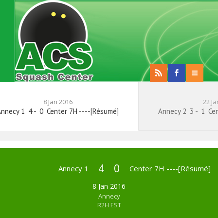
8 Jan 2016
22 Ja
Annecy 1
4
-
0
Center 7H ----[Résumé]
Annecy 2
3
-
1
Cen
4
0
Annecy 1
Center 7H ----[Résumé]
8 Jan 2016
Annecy
R2H EST